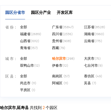
园区分省市
园区分产业
开发区库
省 份：
全部
广东省
江苏省
(15847)
(8528)
福建省
四川省
湖南省
(2689)
(2336)
(1960)
山西省
贵州省
云南省
(1012)
(908)
(775)
青海省
西藏
(157)
(79)
城 市：
全部
哈尔滨市
大庆市
(298)
(75)
双鸭山市
伊春市
七台河市
(12)
(12)
(9)
区 县：
全部
南岗区
香坊区
(57)
(49)
尚志市
阿城区
宾县
(11)
(11)
(7)
平房区
(1)
哈尔滨市,延寿县
共找到
个园区
2