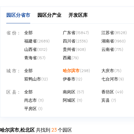
园区分省市
园区分产业
开发区库
省 份：
全部
广东省
江苏省
(15847)
(8528)
福建省
四川省
湖南省
(2689)
(2336)
(1960)
山西省
贵州省
云南省
(1012)
(908)
(775)
青海省
西藏
(157)
(79)
城 市：
全部
哈尔滨市
大庆市
(298)
(75)
双鸭山市
伊春市
七台河市
(12)
(12)
(9)
区 县：
全部
南岗区
香坊区
(57)
(49)
尚志市
阿城区
宾县
(11)
(11)
(7)
平房区
(1)
哈尔滨市,松北区
共找到
个园区
23