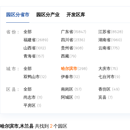
园区分省市
园区分产业
开发区库
省 份：
全部
广东省
江苏省
(15847)
(8528)
福建省
四川省
湖南省
(2689)
(2336)
(1960)
山西省
贵州省
云南省
(1012)
(908)
(775)
青海省
西藏
(157)
(79)
城 市：
全部
哈尔滨市
大庆市
(298)
(75)
双鸭山市
伊春市
七台河市
(12)
(12)
(9)
区 县：
全部
南岗区
香坊区
(57)
(49)
尚志市
阿城区
宾县
(11)
(11)
(7)
平房区
(1)
哈尔滨市,木兰县
共找到
个园区
2