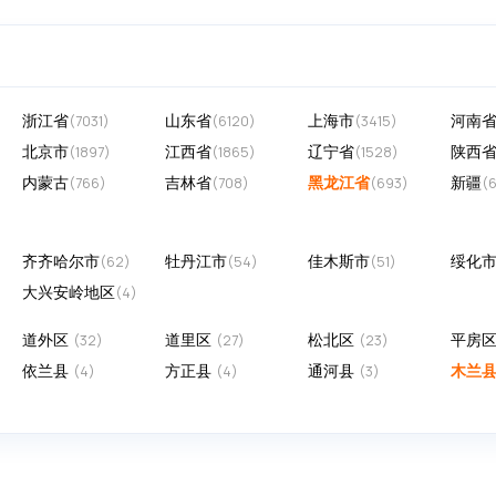
浙江省
山东省
上海市
河南
(7031)
(6120)
(3415)
北京市
江西省
辽宁省
陕西
(1897)
(1865)
(1528)
内蒙古
吉林省
黑龙江省
新疆
(766)
(708)
(693)
(
齐齐哈尔市
牡丹江市
佳木斯市
绥化
(62)
(54)
(51)
大兴安岭地区
(4)
道外区
道里区
松北区
平房
(32)
(27)
(23)
依兰县
方正县
通河县
木兰
(4)
(4)
(3)