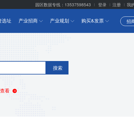
园区数据专线：13537598543
登录
注册
我
资选址
产业招商
产业规划
购买&发票
招
搜索
查看