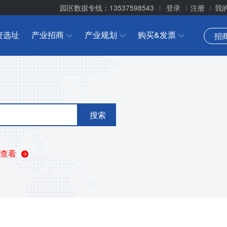
园区数据专线：13537598543
登录
注册
我
资选址
产业招商
产业规划
购买&发票
招
搜索
查看