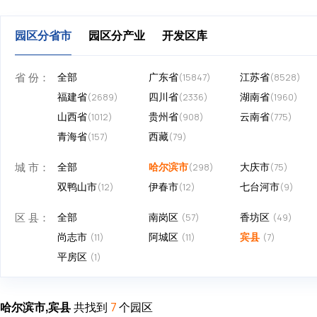
园区分省市
园区分产业
开发区库
省 份：
全部
广东省
江苏省
(15847)
(8528)
福建省
四川省
湖南省
(2689)
(2336)
(1960)
山西省
贵州省
云南省
(1012)
(908)
(775)
青海省
西藏
(157)
(79)
城 市：
全部
哈尔滨市
大庆市
(298)
(75)
双鸭山市
伊春市
七台河市
(12)
(12)
(9)
区 县：
全部
南岗区
香坊区
(57)
(49)
尚志市
阿城区
宾县
(11)
(11)
(7)
平房区
(1)
哈尔滨市,宾县
共找到
个园区
7