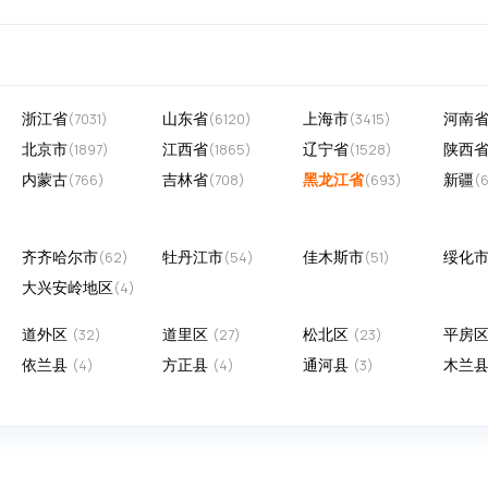
浙江省
山东省
上海市
河南
(7031)
(6120)
(3415)
北京市
江西省
辽宁省
陕西
(1897)
(1865)
(1528)
内蒙古
吉林省
黑龙江省
新疆
(766)
(708)
(693)
(
齐齐哈尔市
牡丹江市
佳木斯市
绥化
(62)
(54)
(51)
大兴安岭地区
(4)
道外区
道里区
松北区
平房
(32)
(27)
(23)
依兰县
方正县
通河县
木兰
(4)
(4)
(3)