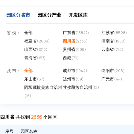
园区分省市
园区分产业
开发区库
省 份：
全部
广东省
江苏省
(15847)
(8528)
福建省
四川省
湖南省
(2689)
(2336)
(1960)
山西省
贵州省
云南省
(1012)
(908)
(775)
青海省
西藏
(157)
(79)
城 市：
全部
成都市
绵阳市
(1044)
(205)
乐山市
达州市
广元市
(67)
(59)
(44)
阿坝藏族羌族自治州
甘孜藏族自治州
(12)
(16)
四川省
共找到
个园区
2336
序号
园区名称