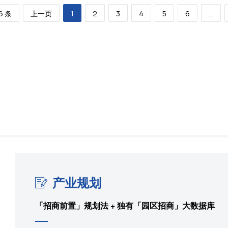
6 条
上一页
1
2
3
4
5
6
...
产业规划
「招商前置」规划法 + 独有「园区招商」大数据库