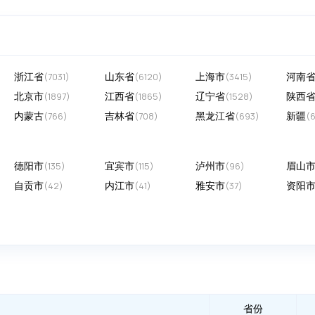
浙江省
山东省
上海市
河南
(7031)
(6120)
(3415)
北京市
江西省
辽宁省
陕西
(1897)
(1865)
(1528)
内蒙古
吉林省
黑龙江省
新疆
(766)
(708)
(693)
(
德阳市
宜宾市
泸州市
眉山
(135)
(115)
(96)
自贡市
内江市
雅安市
资阳
(42)
(41)
(37)
省份