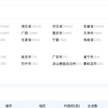
省
湖北省
河北省
安徽省
(3126)
(3049)
(3002)
(2920)
省
广西
重庆市
天津市
(1487)
(1268)
(1230)
(1193)
甘肃省
宁夏
海南省
608)
(552)
(333)
(231)
市
南充市
广安市
遂宁市
(78)
(77)
(71)
(69)
市
巴中市
凉山彝族自治州
攀枝花市
(35)
(35)
(32)
(26)
城市
地区
约面积(亩)
企业数