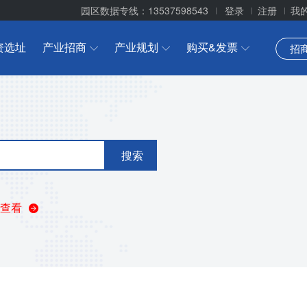
园区数据专线：13537598543
登录
注册
我
资选址
产业招商
产业规划
购买&发票
招
搜索
查看