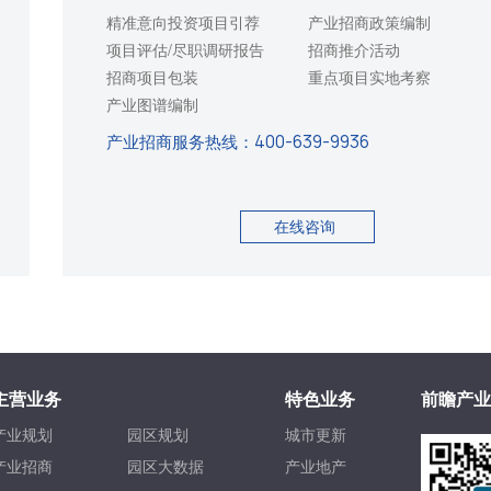
精准意向投资项目引荐
产业招商政策编制
项目评估/尽职调研报告
招商推介活动
招商项目包装
重点项目实地考察
产业图谱编制
产业招商服务热线：
400-639-9936
在线咨询
主营业务
特色业务
前瞻产业
产业规划
园区规划
城市更新
产业招商
园区大数据
产业地产