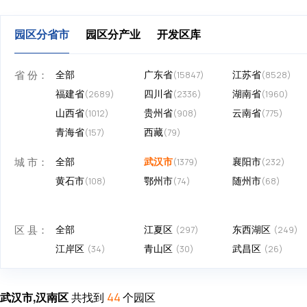
园区分省市
园区分产业
开发区库
省 份：
全部
广东省
江苏省
(15847)
(8528)
福建省
四川省
湖南省
(2689)
(2336)
(1960)
山西省
贵州省
云南省
(1012)
(908)
(775)
青海省
西藏
(157)
(79)
城 市：
全部
武汉市
襄阳市
(1379)
(232)
黄石市
鄂州市
随州市
(108)
(74)
(68)
区 县：
全部
江夏区
东西湖区
(297)
(249)
江岸区
青山区
武昌区
(34)
(30)
(26)
武汉市,汉南区
共找到
个园区
44