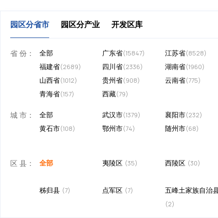
园区分省市
园区分产业
开发区库
省 份：
全部
广东省
江苏省
(15847)
(8528)
福建省
四川省
湖南省
(2689)
(2336)
(1960)
山西省
贵州省
云南省
(1012)
(908)
(775)
青海省
西藏
(157)
(79)
城 市：
全部
武汉市
襄阳市
(1379)
(232)
黄石市
鄂州市
随州市
(108)
(74)
(68)
区 县：
全部
夷陵区
西陵区
(35)
(30)
秭归县
点军区
五峰土家族自治
(7)
(7)
(2)