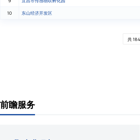
宜昌市传感物联孵化园
9
东山经济开发区
10
共 18
前瞻服务