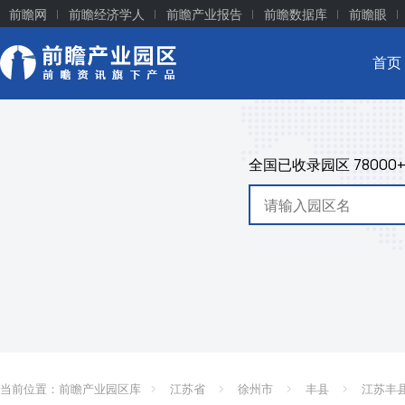
前瞻网
前瞻经济学人
前瞻产业报告
前瞻数据库
前瞻眼
首页
全国已收录园区
78000
当前位置：
前瞻产业园区库
江苏省
徐州市
丰县
江苏丰