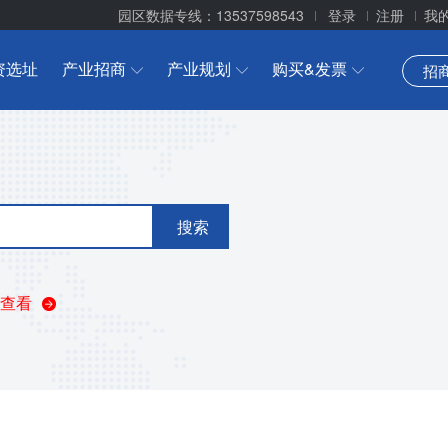
园区数据专线：13537598543
登录
注册
我
资选址
产业招商
产业规划
购买&发票
招
搜索
查看