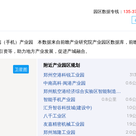
园区数据专线：
135-3
终端（手机）产业园 本数据来自前瞻产业研究院产业园区数据库，前
引资等，助力地方产业发展，促进产城融合。
附近产业园区规划
郑州空港科锐工业园
31
中南高科·闽港产业园
0.6
郑州航空港经济综合实验区智能制造产业园
智能手机产业园
0.8公里
0.6
汇升智谷科技城(建设中)
1.0
八千工业区
1.9
友嘉精密机械工业园
1.9
郑州旭隆工业园
2.0