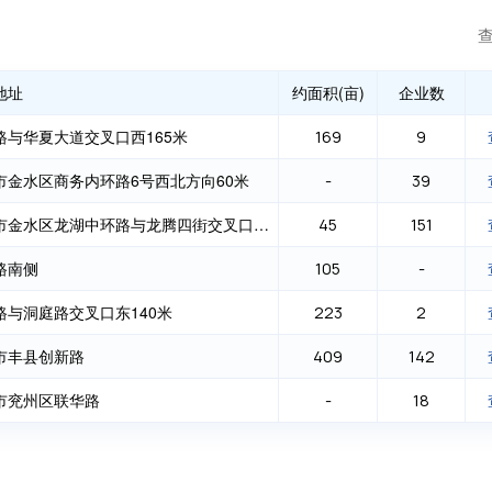
地址
约面积(亩)
企业数
路与华夏大道交叉口西165米
169
9
市金水区商务内环路6号西北方向60米
-
39
郑州市金水区龙湖中环路与龙腾四街交叉口东50米
45
151
路南侧
105
-
路与洞庭路交叉口东140米
223
2
市丰县创新路
409
142
市兖州区联华路
-
18