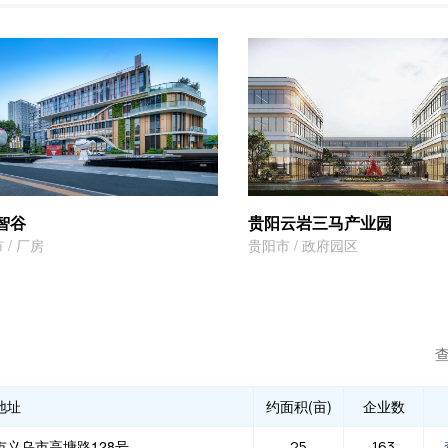
智谷
贵阳云岩三马产业园
 / 厂房
贵阳市 / 政府园区
地址
约面积(亩)
企业数
市义乌市高塘路128号
25
163