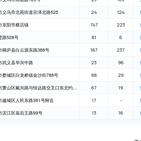
市义乌市北苑街道宗泽北路525
24
124
市东阳市横店镇
747
223
璧路528号
81
6
市桐庐县白云源东路388号
187
237
市武义县华兴中路
23
96
市婺城区白龙桥镇金沙街788号
88
29
杭州市萧山区戴兴路与恒达路交叉口东北约20米
67
19
市越城区人民东路381号附近
17
-
市滨江区庙后王路99号
13
16