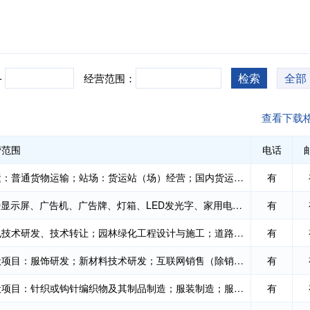
检索
全部
-
经营范围：
查看下载
营范围
电话
货运：普通货物运输；站场：货运站（场）经营；国内货运代理（不含快递业务）；货物进出口、技术进...
有
LED显示屏、广告机、广告牌、灯箱、LED发光字、家用电器、健身器材、电子测量专用仪器、、教学专用...
有
光电技术研发、技术转让；园林绿化工程设计与施工；道路照明工程施工总承包；太阳能设备、办公设备...
有
一般项目：服饰研发；新材料技术研发；互联网销售（除销售需要许可的商品）；服装服饰批发；家居用...
有
一般项目：针织或钩针编织物及其制品制造；服装制造；服饰制造；针纺织品及原料销售；针纺织品销售...
有