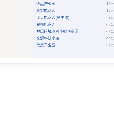
饰品产业园
1.3
鼎客电商园
1.5
飞天电商园(民丰路)
1.9
易镭电商园
2.0
福田跨境电商小微创业园
2.2
光源科技小镇
2.3
欧意工业园
2.4