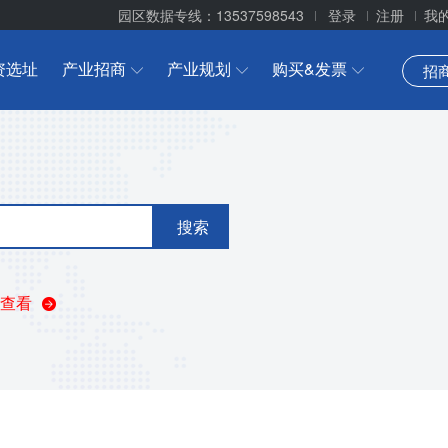
园区数据专线：13537598543
登录
注册
我
资选址
产业招商
产业规划
购买&发票
招
搜索
查看