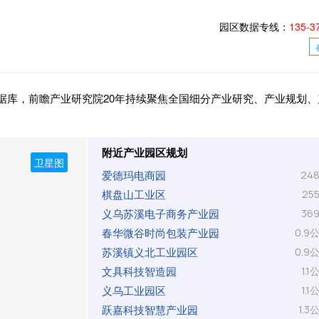
园区数据专线：
135-3
数据库，前瞻产业研究院20年持续聚焦全国细分产业研究、产业规划、
附近产业园区规划
爱德玛电商园
24
棋盘山工业区
25
义乌苏溪电子商务产业园
36
春华微谷时尚包装产业园
0.9
苏溪镇义北工业园区
0.9
文具科技智造园
1.1
义乌工业园区
1.1
跃嘉科技智慧产业园
1.3