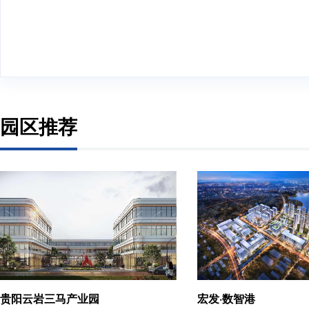
园区推荐
贵阳云岩三马产业园
宏发·数智港