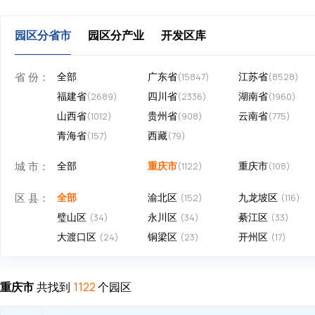
园区分省市
园区分产业
开发区库
省 份：
全部
广东省
江苏省
(15847)
(8528)
福建省
四川省
湖南省
(2689)
(2336)
(1960)
山西省
贵州省
云南省
(1012)
(908)
(775)
青海省
西藏
(157)
(79)
城 市：
全部
重庆市
重庆市
(1122)
(108)
区 县：
全部
渝北区
九龙坡区
(152)
(116)
璧山区
永川区
綦江区
(34)
(34)
(33)
大渡口区
铜梁区
开州区
(24)
(23)
(17)
重庆市
共找到
个园区
1122