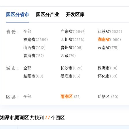
园区分省市
园区分产业
开发区库
省 份：
全部
广东省
江苏省
(15847)
(8528)
福建省
四川省
湖南省
(2689)
(2336)
(1960)
山西省
贵州省
云南省
(1012)
(908)
(775)
青海省
西藏
(157)
(79)
城 市：
全部
长沙市
株洲市
(820)
(181)
益阳市
娄底市
怀化市
(68)
(65)
(60)
区 县：
全部
雨湖区
岳塘区
(37)
(30)
湘潭市,雨湖区
共找到
个园区
37