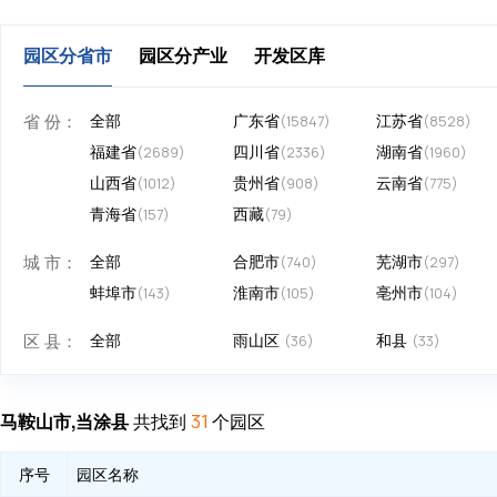
园区分省市
园区分产业
开发区库
省 份：
全部
广东省
江苏省
(15847)
(8528)
福建省
四川省
湖南省
(2689)
(2336)
(1960)
山西省
贵州省
云南省
(1012)
(908)
(775)
青海省
西藏
(157)
(79)
城 市：
全部
合肥市
芜湖市
(740)
(297)
蚌埠市
淮南市
亳州市
(143)
(105)
(104)
区 县：
全部
雨山区
和县
(36)
(33)
马鞍山市,当涂县
共找到
个园区
31
序号
园区名称