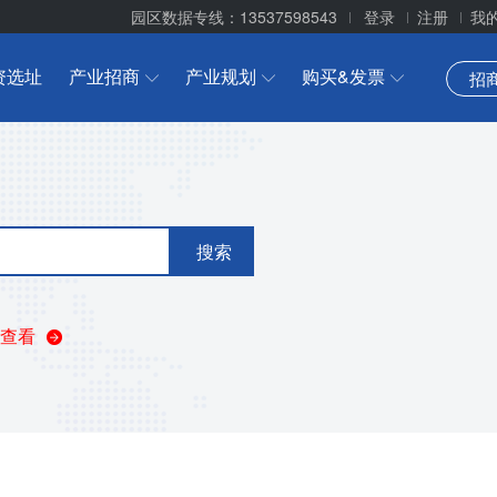
园区数据专线：13537598543
登录
注册
我
资选址
产业招商
产业规划
购买&发票
招
搜索
查看