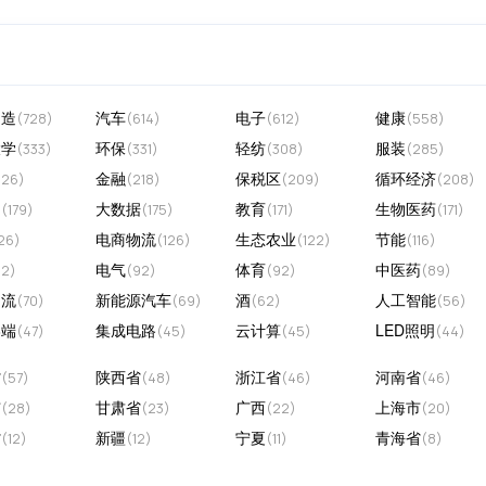
制造
汽车
电子
健康
(728)
(614)
(612)
(558)
大学
环保
轻纺
服装
(333)
(331)
(308)
(285)
金融
保税区
循环经济
226)
(218)
(209)
(208)
品
大数据
教育
生物医药
(179)
(175)
(171)
(171)
电商物流
生态农业
节能
26)
(126)
(122)
(116)
电气
体育
中医药
92)
(92)
(92)
(89)
物流
新能源汽车
酒
人工智能
(70)
(69)
(62)
(56)
终端
集成电路
云计算
LED照明
(47)
(45)
(45)
(44)
省
陕西省
浙江省
河南省
(57)
(48)
(46)
(46)
市
甘肃省
广西
上海市
(28)
(23)
(22)
(20)
省
新疆
宁夏
青海省
(12)
(12)
(11)
(8)