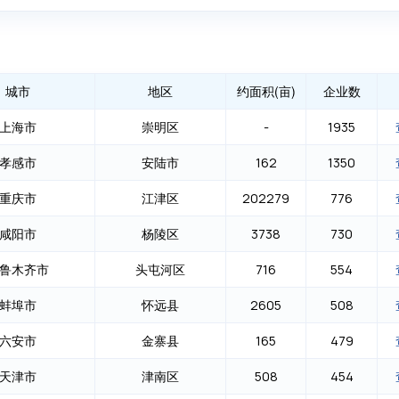
城市
地区
约面积(亩)
企业数
上海市
崇明区
-
1935
孝感市
安陆市
162
1350
重庆市
江津区
202279
776
咸阳市
杨陵区
3738
730
鲁木齐市
头屯河区
716
554
蚌埠市
怀远县
2605
508
六安市
金寨县
165
479
天津市
津南区
508
454