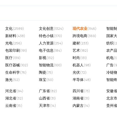
文化
文化创意
现代农业
智能
(2589)
(1324)
(1146)
新材料
特色小镇
跨境电商
国家
(438)
(370)
(369)
光电
人力资源
建材
纺织
(256)
(254)
(233)
(
包装印刷
电子信息
艺术
农产
(191)
(184)
(182)
医疗
影视
时尚
机电
(139)
(132)
(131)
(1
医疗器械
智能物流
机器人
广告
(102)
(100)
(98)
(
生命科学
陶瓷
光伏
冷链
(76)
(75)
(72)
激光
珠宝
半导体
智能
(52)
(50)
(48)
河北省
广东省
四川省
安徽
(94)
(82)
(73)
湖北省
山西省
湖南省
北京
(32)
(31)
(31)
云南省
天津市
内蒙古
贵州
(15)
(14)
(14)