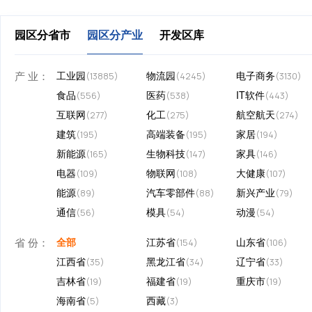
园区分省市
园区分产业
开发区库
产 业：
工业园
物流园
电子商务
(13885)
(4245)
(3130)
食品
医药
IT软件
(556)
(538)
(443)
互联网
化工
航空航天
(277)
(275)
(274)
建筑
高端装备
家居
(195)
(195)
(194)
新能源
生物科技
家具
(165)
(147)
(146)
电器
物联网
大健康
(109)
(108)
(107)
能源
汽车零部件
新兴产业
(89)
(88)
(79)
通信
模具
动漫
(56)
(54)
(54)
省 份：
全部
江苏省
山东省
(154)
(106)
江西省
黑龙江省
辽宁省
(35)
(34)
(33)
吉林省
福建省
重庆市
(19)
(19)
(19)
海南省
西藏
(5)
(3)