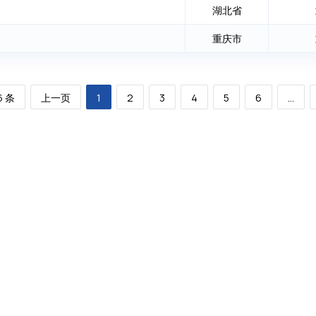
湖北省
重庆市
6 条
上一页
1
2
3
4
5
6
...